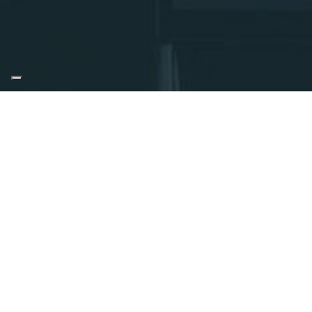
ELLENA s.r.l.
Via Michele Borda, 7 – 12037 Saluzzo
P.IVA – Cod. Fisc.: 02792610046